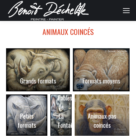
ANIMAUX COINCÉS
Grands formats
Formats moyens
Fables
de
Petits
La
Animaux pas
formats
Fontaine
coincés