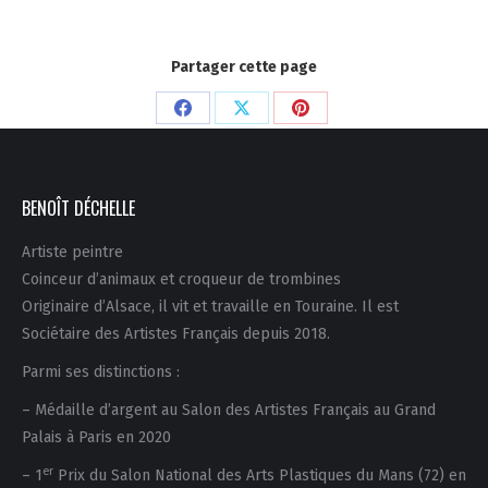
Partager cette page
Partager
Partager
Partager
sur
sur
sur
Facebook
X
Pinterest
BENOÎT DÉCHELLE
Artiste peintre
Coinceur d’animaux et croqueur de trombines
Originaire d’Alsace, il vit et travaille en Touraine. Il est
Sociétaire des Artistes Français depuis 2018.
Parmi ses distinctions :
– Médaille d’argent au Salon des Artistes Français au Grand
Palais à Paris en 2020
er
– 1
Prix du Salon National des Arts Plastiques du Mans (72) en