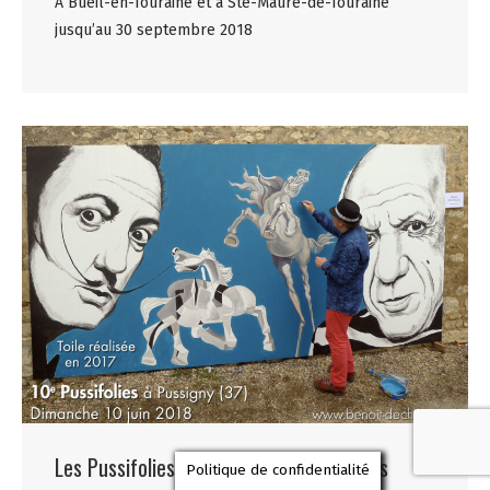
A Bueil-en-Touraine et à Ste-Maure-de-Touraine
jusqu’au 30 septembre 2018
Les Pussifolies : 10e concours de grands
Politique de confidentialité