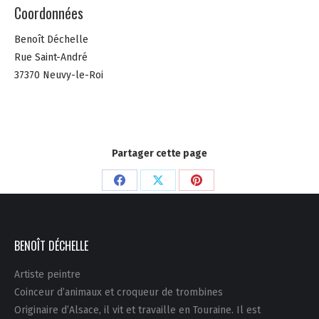
Coordonnées
Benoît Déchelle
Rue Saint-André
37370 Neuvy-le-Roi
Partager cette page
Partager
Partager
Partager
sur
sur
sur
Facebook
X
Pinterest
BENOÎT DÉCHELLE
Artiste peintre
Coinceur d’animaux et croqueur de trombines
Originaire d’Alsace, il vit et travaille en Touraine. Il est