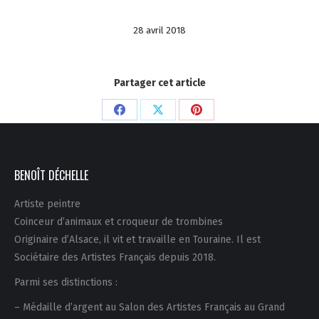
28 avril 2018
Partager cet article
Partager
Partager
Partager
sur
sur
sur
Facebook
X
Pinterest
BENOÎT DÉCHELLE
Artiste peintre
Coinceur d’animaux et croqueur de trombines
Originaire d’Alsace, il vit et travaille en Touraine. Il est
Sociétaire des Artistes Français depuis 2018.
Parmi ses distinctions :
– Médaille d’argent au Salon des Artistes Français au Grand