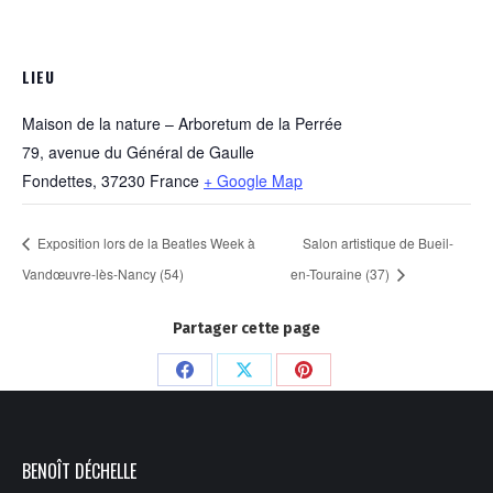
LIEU
Maison de la nature – Arboretum de la Perrée
79, avenue du Général de Gaulle
Fondettes
,
37230
France
+ Google Map
Exposition lors de la Beatles Week à
Salon artistique de Bueil-
Vandœuvre-lès-Nancy (54)
en-Touraine (37)
Partager cette page
Partager
Partager
Partager
sur
sur
sur
Facebook
X
Pinterest
BENOÎT DÉCHELLE