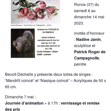
Ronce (37) du
samedi 6 au
dimanche 14 mai
2023.
invités d’honneur
:
Nadine Janin
,
sculptrice et
Patrick Roger de
Campagnolle
,
peintre
Benoît Déchelle y présente deux toiles de singes :
“Mandrill coincé” et “Nasique coincé” – Acryliques de 50 x
65 cm.
Dimanche 7 mai :
Journée d’animation
+ à 17h :
vernissage et remise
des prix