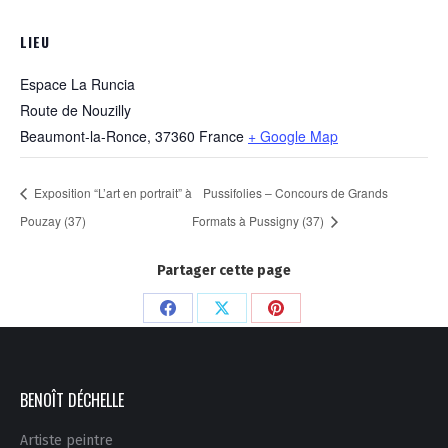
LIEU
Espace La Runcia
Route de Nouzilly
Beaumont-la-Ronce
,
37360
France
+ Google Map
Exposition “L’art en portrait” à
Pussifolies – Concours de Grands
Pouzay (37)
Formats à Pussigny (37)
Partager cette page
Partager
Partager
Partager
sur
sur
sur
Facebook
X
Pinterest
BENOÎT DÉCHELLE
Artiste peintre