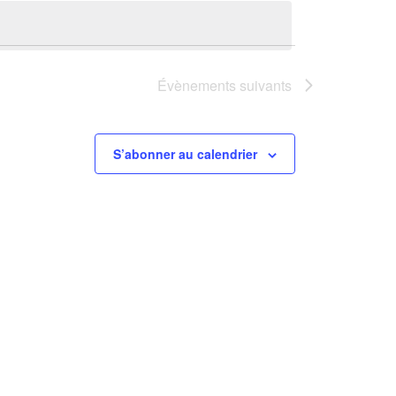
vues
consultation
Évènement
Évènements
suivants
S’abonner au calendrier