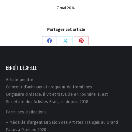
7 mai 2014
Partager cet article
Partager
Partager
Partager
sur
sur
sur
Facebook
X
Pinterest
BENOÎT DÉCHELLE
Artiste peintre
Coinceur d’animaux et croqueur de trombines
Originaire d’Alsace, il vit et travaille en Touraine. Il est
Sociétaire des Artistes Français depuis 2018.
Parmi ses distinctions :
– Médaille d’argent au Salon des Artistes Français au Grand
Palais à Paris en 2020