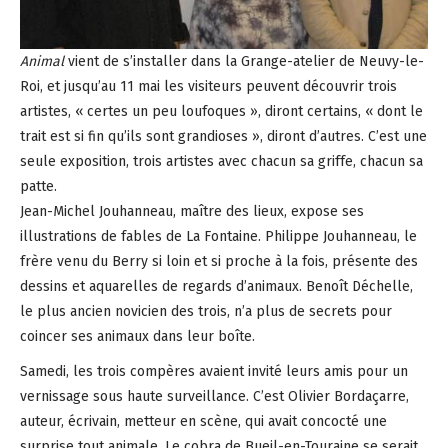
Animal
vient de s’installer dans la Grange-atelier de Neuvy-le-
Roi, et jusqu’au 11 mai les visiteurs peuvent découvrir trois
artistes, « certes un peu loufoques », diront certains, « dont le
trait est si fin qu’ils sont grandioses », diront d’autres. C’est une
seule exposition, trois artistes avec chacun sa griffe, chacun sa
patte.
Jean-Michel Jouhanneau, maître des lieux, expose ses
illustrations de fables de La Fontaine. Philippe Jouhanneau, le
frère venu du Berry si loin et si proche à la fois, présente des
dessins et aquarelles de regards d’animaux. Benoît Déchelle,
le plus ancien novicien des trois, n’a plus de secrets pour
coincer ses animaux dans leur boîte.
Samedi, les trois compères avaient invité leurs amis pour un
vernissage sous haute surveillance. C’est Olivier Bordaçarre,
auteur, écrivain, metteur en scène, qui avait concocté une
surprise tout animale. Le cobra de Bueil-en-Touraine se serait