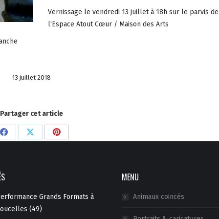
Vernissage le vendredi 13 juillet à 18h sur le parvis de
l’Espace Atout Cœur / Maison des Arts
manche
13 juillet 2018
Partager cet article
Partager
Partager
Partager
sur
sur
sur
Facebook
X
Pinterest
ÉS
MENU
erformance Grands Formats à
Animaux coincés
oucelles (49)
Portraits & caricatures