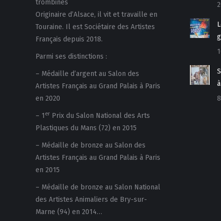
trombines
2
Originaire d’Alsace, il vit et travaille en
L
Touraine. Il est Sociétaire des Artistes
g
Français depuis 2018.
1
Parmi ses distinctions :
S
– Médaille d’argent au Salon des
à
Artistes Français au Grand Palais à Paris
en 2020
8
er
– 1
Prix du Salon National des Arts
Plastiques du Mans (72) en 2015
– Médaille de bronze au Salon des
Artistes Français au Grand Palais à Paris
en 2015
– Médaille de bronze au Salon National
des Artistes Animaliers de Bry-sur-
Marne (94) en 2014…