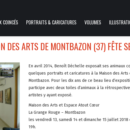
X COINCÉS
PORTRAITS & CARICATURES
VOLUMES
ILLUSTRAT
N DES ARTS DE MONTBAZON (37) FÊTE S
En avril 2014, Benoît Déchelle exposait ses animaux c
quelques portraits et caricatures à la Maison des Arts
Montbazon. Pour les dix ans de ce beau lieu d’expositio
participe avec deux toiles d’animaux à la rétrospectiv
artistes y ayant exposé.
Maison des Arts et Espace Atout Cœur
La Grange Rouge – Montbazon
les vendredi 13, samedi 14 et dimanche 15 juillet 2018
19h.