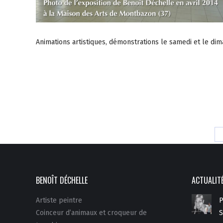
Animations artistiques, démonstrations le samedi et le di
BENOÎT DÉCHELLE
ACTUALIT
Artiste peintre
P
Coinceur d’animaux et croqueur de
S