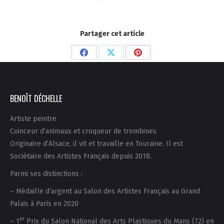
Partager cet article
Partager
Partager
Partager
sur
sur
sur
Facebook
X
Pinterest
BENOÎT DÉCHELLE
Artiste peintre
Coinceur d’animaux et croqueur de trombines
Originaire d’Alsace, il vit et travaille en Touraine. Il est
Sociétaire des Artistes Français depuis 2018.
Parmi ses distinctions :
– Médaille d’argent au Salon des Artistes Français au Grand
Palais à Paris en 2020
er
– 1
Prix du Salon National des Arts Plastiques du Mans (72) en