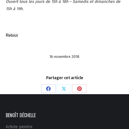
Ouvert tous les jours de 15h à 18h – Samedis et dimanches de
15h à 19h.
16 novembre 2018
Partager cet article
Partager
Partager
Partager
sur
sur
sur
Facebook
X
Pinterest
BENOÎT DÉCHELLE
Artiste peintre