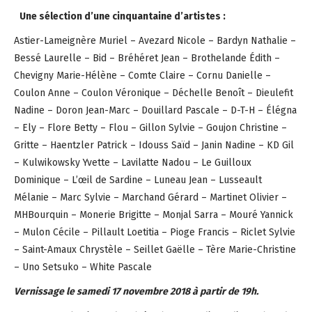
Une sélection d’une cinquantaine d’artistes :
Astier-Lameignère Muriel – Avezard Nicole – Bardyn Nathalie –
Bessé Laurelle – Bid – Bréhéret Jean – Brothelande Édith –
Chevigny Marie-Hélène – Comte Claire – Cornu Danielle –
Coulon Anne – Coulon Véronique – Déchelle Benoît – Dieulefit
Nadine – Doron Jean-Marc – Douillard Pascale – D-T-H – Élégna
– Ely – Flore Betty – Flou – Gillon Sylvie – Goujon Christine –
Gritte – Haentzler Patrick – Idouss Saïd – Janin Nadine – KD Gil
– Kulwikowsky Yvette – Lavilatte Nadou – Le Guilloux
Dominique – L’œil de Sardine – Luneau Jean – Lusseault
Mélanie – Marc Sylvie – Marchand Gérard – Martinet Olivier –
MHBourquin – Monerie Brigitte – Monjal Sarra – Mouré Yannick
– Mulon Cécile – Pillault Loetitia – Pioge Francis – Riclet Sylvie
– Saint-Amaux Chrystèle – Seillet Gaëlle – Tère Marie-Christine
– Uno Setsuko – White Pascale
Vernissage le samedi 17 novembre 2018 à partir de 19h.