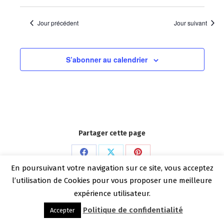
Jour précédent
Jour suivant
S’abonner au calendrier
Partager cette page
Partager
Partager
Partager
En poursuivant votre navigation sur ce site, vous acceptez
Copyright Benoit Dechelle 2026
sur
sur
sur
l’utilisation de Cookies pour vous proposer une meilleure
Menu bas
Facebook
X
Pinterest
expérience utilisateur.
Politique de confidentialité
Accepter