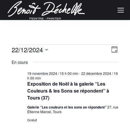
Navig
Évènements
Naviga
22/12/2024
Jour
de
Sélectionnez
par
En cours
for
une
vues
consu
date.
19 novembre 2024 / 15 h 00 min
-
22 décembre 2024 / 19
Évène
h 00 min
22
Exposition de Noël à la galerie “Les
Couleurs & les Sons se répondent” à
décembre
Tours (37)
Galerie “Les couleurs et les sons se répondent”
27, rue
2024
Étienne Marcel, Tours
Gratuit