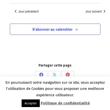
Jour précédent
Jour suivant
S’abonner au calendrier
Partager cette page
Partager
Partager
Partager
En poursuivant votre navigation sur ce site, vous acceptez
Copyright Benoit Dechelle 2026
sur
sur
sur
l’utilisation de Cookies pour vous proposer une meilleure
Menu bas
Facebook
X
Pinterest
expérience utilisateur.
Politique de confidentialité
Accepter