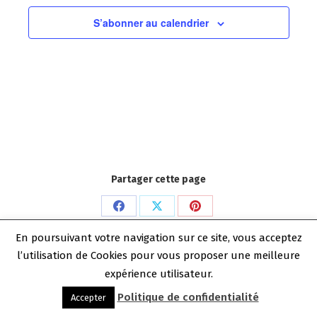
S’abonner au calendrier
Partager cette page
Partager
Partager
Partager
Copyright Benoit Dechelle 2026
sur
sur
sur
En poursuivant votre navigation sur ce site, vous acceptez
Menu bas
l’utilisation de Cookies pour vous proposer une meilleure
Facebook
X
Pinterest
expérience utilisateur.
Politique de confidentialité
Accepter