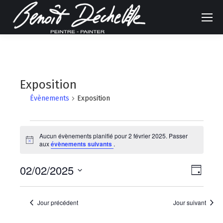
Exposition
Évènements
Exposition
Évènements
Aucun évènements planifié pour 2 février 2025. Passer
Notice
aux
évènements suivants
.
for
Navig
Naviga
2
02/02/2025
Jour
de
Sélectionnez
par
février
une
vues
Jour précédent
Jour suivant
consu
date.
2025
Évène