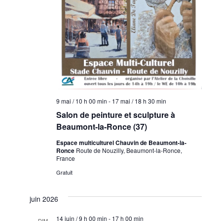
9 mai / 10 h 00 min
-
17 mai / 18 h 30 min
Salon de peinture et sculpture à
Beaumont-la-Ronce (37)
Espace multiculturel Chauvin de Beaumont-la-
Ronce
Route de Nouzilly, Beaumont-la-Ronce,
France
Gratuit
juin 2026
14 juin / 9 h 00 min
-
17 h 00 min
DIM