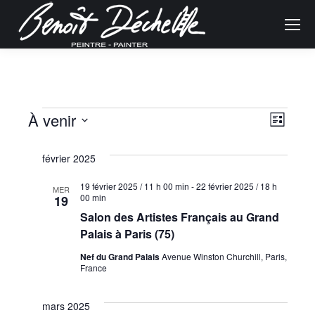
Navig
Évènements
Naviga
À venir
Liste
de
Sélectionnez
par
une
février 2025
vues
consu
date.
19 février 2025 / 11 h 00 min
-
22 février 2025 / 18 h
Évène
MER
00 min
19
Salon des Artistes Français au Grand
Palais à Paris (75)
Nef du Grand Palais
Avenue Winston Churchill, Paris,
France
mars 2025