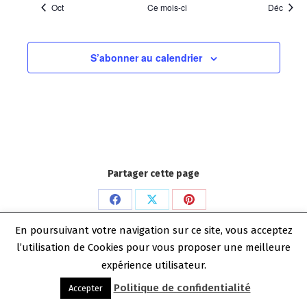
Oct
Ce mois-ci
Déc
S’abonner au calendrier
Partager cette page
Partager
Partager
Partager
Copyright Benoit Dechelle 2026
sur
sur
sur
En poursuivant votre navigation sur ce site, vous acceptez
Menu bas
l’utilisation de Cookies pour vous proposer une meilleure
Facebook
X
Pinterest
expérience utilisateur.
Politique de confidentialité
Accepter