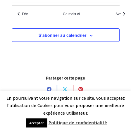
évènements
évènements
évènements
évènements
évènements
évènements
évèneme
Fév
Ce mois-ci
Avr
S’abonner au calendrier
Partager cette page
Partager
Partager
Partager
En poursuivant votre navigation sur ce site, vous acceptez
Copyright Benoit Dechelle 2026
sur
sur
sur
l’utilisation de Cookies pour vous proposer une meilleure
Menu bas
Facebook
X
Pinterest
expérience utilisateur.
Politique de confidentialité
Accepter