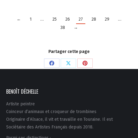
←
1
…
25
26
27
28
29
…
38
→
Partager cette page
Partager
Partager
Partager
sur
sur
sur
Facebook
X
Pinterest
BENOÎT DÉCHELLE
Artiste peintre
Coinceur d’animaux et croqueur de trombines
Originaire d’Alsace, il vit et travaille en Touraine. Il est
Sociétaire des Artistes Français depuis 2018.
Parmi ses distinctions :