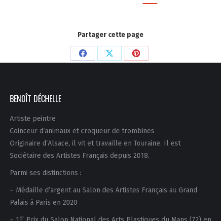
Partager cette page
Partager
Partager
Partager
sur
sur
sur
Facebook
X
Pinterest
BENOÎT DÉCHELLE
Artiste peintre
Coinceur d’animaux et croqueur de trombines
Originaire d’Alsace, il vit et travaille en Touraine. Il est
Sociétaire des Artistes Français depuis 2018.
Parmi ses distinctions :
– Médaille d’argent au Salon des Artistes Français au Grand
Palais à Paris en 2020
er
– 1
Prix du Salon National des Arts Plastiques du Mans (72) en