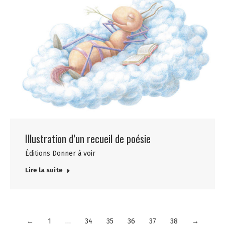
Illustration d’un recueil de poésie
Éditions Donner à voir
Lire la suite
←
1
…
34
35
36
37
38
→