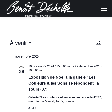
Navig
Évènements
Naviga
À venir
Liste
de
Sélectionnez
par
une
novembre 2024
vues
consu
date.
19 novembre 2024 / 15 h 00 min
-
22 décembre 2024 /
Évène
VEN
19 h 00 min
29
Exposition de Noël à la galerie “Les
Couleurs & les Sons se répondent” à
Tours (37)
Galerie “Les couleurs et les sons se répondent”
27,
rue Étienne Marcel, Tours, France
Gratuit