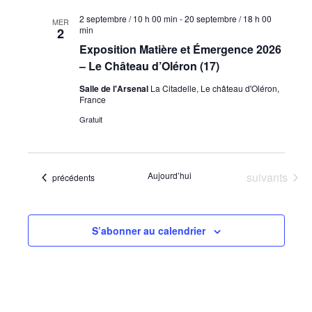
2 septembre / 10 h 00 min
-
20 septembre / 18 h 00
MER
min
2
Exposition Matière et Émergence 2026
– Le Château d’Oléron (17)
Salle de l'Arsenal
La Citadelle, Le château d'Oléron,
France
Gratuit
Évènements
Aujourd’hui
suivants
Évènements
précédents
S’abonner au calendrier